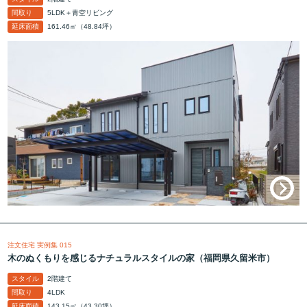
間取り
5LDK＋青空リビング
延床面積
161.46㎡（48.84坪）
注文住宅 実例集 015
木のぬくもりを感じるナチュラルスタイルの家（福岡県久留米市）
スタイル
2階建て
間取り
4LDK
延床面積
143.15㎡（43.30坪）