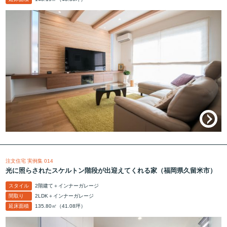
注文住宅 実例集 014
光に照らされたスケルトン階段が出迎えてくれる家（福岡県久留米市）
スタイル
2階建て＋インナーガレージ
間取り
2LDK＋インナーガレージ
延床面積
135.80㎡（41.08坪）