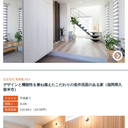
注文住宅 実例集 013
デザインと機能性を兼ね備えたこだわりの造作洗面のある家（福岡県久
留米市）
スタイル
平屋建て
間取り
3LDK
延床面積
110.96㎡（33.56坪）