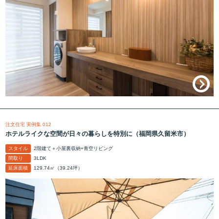
注文住宅 実例集 012
ホテルライクな空間が日々の暮らしを特別に（福岡県久留米市）
スタイル
2階建て＋小屋裏収納+青空リビング
間取り
3LDK
延床面積
129.74㎡（39.24坪）