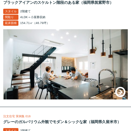
ブラックアイアンのスケルトン階段のある家（福岡県筑紫野市）
スタイル
2階建て
間取り
4LDK＋小屋裏収納
延床面積
154.71㎡（46.79坪）
注文住宅 実例集 016
グレーのガルバリウム外観でモダン＆シックな家（福岡県久留米市）
スタイル
2階建て