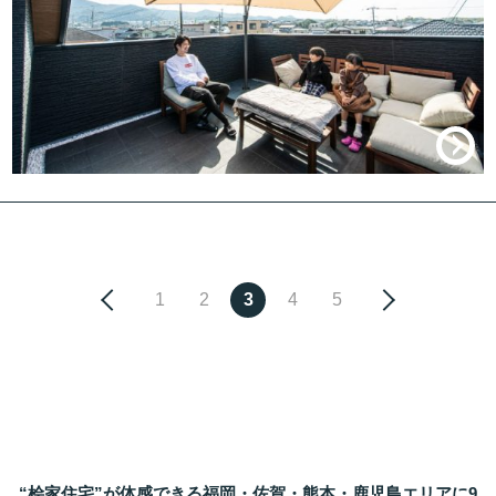
1
2
3
4
5
“桧家住宅”が体感できる福岡・佐賀・熊本・鹿児島エリアに9