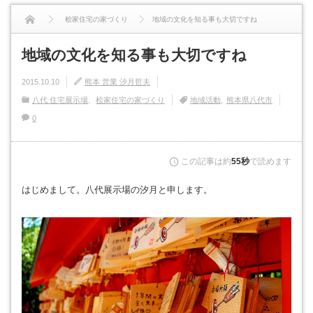
桧家住宅の家づくり
地域の文化を知る事も大切ですね
地域の文化を知る事も大切ですね
2015.10.10
熊本 営業 汐月哲夫
八代 住宅展示場
桧家住宅の家づくり
地域活動
熊本県八代市
0
この記事は約
55秒
で読めます
はじめまして。八代展示場の汐月と申します。