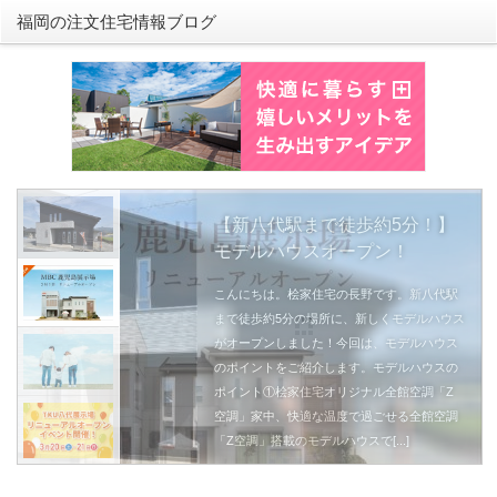
福岡の注文住宅情報ブログ
こんにちは。桧家住宅の長
まで徒歩約5分の場所に、
がオープンしました！今回
のポイントをご紹介します
ポイント①桧家住宅オリジ
空調」家中、快適な温度で
「Z空調」搭載のモデルハウスで
続きを読む