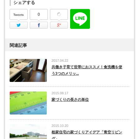
シェアする
0
Tweets
Twitter
Facebook
Google Plus
関連記事
2017.04.22
共働き子育て世帯におススメ！食洗機を使
う3つのメリッ...
2015.08.17
家づくりの長さの単位
2015.10.20
桧家住宅の家づくりアイデア「青空リビン
グ」