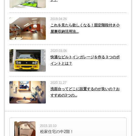
2019.04.26
これを見たら欲しくなる！固定階段付き小
屋裏収納活用法...
2020.03.06
快適なビルトインガレージを作る３つのポ
イントとは？
2020.11.27
洗面台ってどこに設置するのが良いの？お
すすめの3つの...
2015.10.10
桧家住宅の中2階！