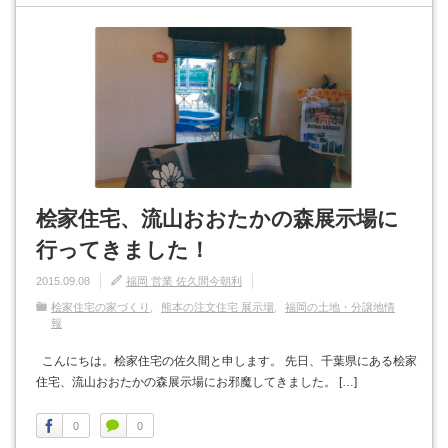
桧家住宅、流山おおたかの森展示場に
行ってきました！
2015.09.08
福岡 営業 佐久間今朝利
桧家住宅の家づくり
熊本の注文住宅 展示場
福岡の土地・分譲地情
報
こんにちは。桧家住宅の佐久間と申します。 先日、千葉県にある桧家
住宅、流山おおたかの森展示場にお邪魔してきました。 […]
0
0