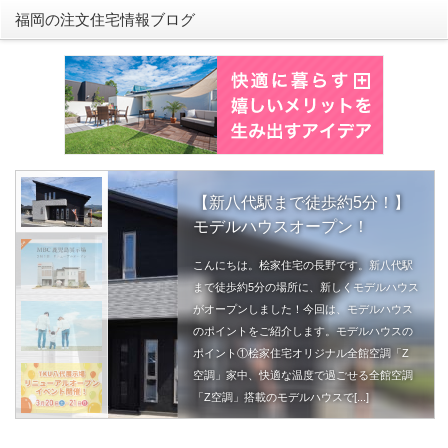
福岡の注文住宅情報ブログ
【新八代駅まで徒歩約5分！】
モデルハウスオープン！
こんにちは。桧家住宅の長野です。新八代駅
まで徒歩約5分の場所に、新しくモデルハウス
がオープンしました！今回は、モデルハウス
のポイントをご紹介します。モデルハウスの
ポイント①桧家住宅オリジナル全館空調「Z
空調」家中、快適な温度で過ごせる全館空調
「Z空調」搭載のモデルハウスで[...]
続きを読む