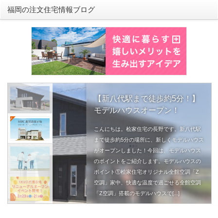
福岡の注文住宅情報ブログ
【新八代駅まで徒歩約5分！】
モデルハウスオープン！
こんにちは。桧家住宅の長野です。新八代駅
まで徒歩約5分の場所に、新しくモデルハウス
がオープンしました！今回は、モデルハウス
のポイントをご紹介します。モデルハウスの
ポイント①桧家住宅オリジナル全館空調「Z
空調」家中、快適な温度で過ごせる全館空調
「Z空調」搭載のモデルハウスで[...]
続きを読む