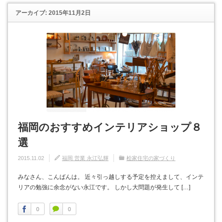
アーカイブ: 2015年11月2日
福岡のおすすめインテリアショップ８
選
2015.11.02
福岡 営業 永江弘輝
桧家住宅の家づくり
みなさん、こんばんは。 近々引っ越しする予定を控えまして、インテ
リアの勉強に余念がない永江です。 しかし大問題が発生して […]
0
0