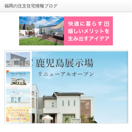
福岡の注文住宅情報ブログ
3月1日（火）MBC
場リニューアルオー
こんにちは。桧家住宅の長野
（火）MBC鹿児島展示場が
プンいたします！今回は、鹿
細とモデルハウスのポイント
す。桧家住宅MBC鹿児島展
るの？桧家住宅MBC鹿児島
ス、鹿児島交通バス「KKB前[..
続きを読む