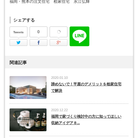
福岡・熊本の注文住宅 桧家住宅 永江弘輝
シェアする
0
Tweets
Twitter
Facebook
Google Plus
関連記事
2020.01.10
諦めないで！平屋のデメリットを桧家住宅
で解決
2020.12.22
福岡で家づくり検討中の方に知ってほしい
収納アイデア８...