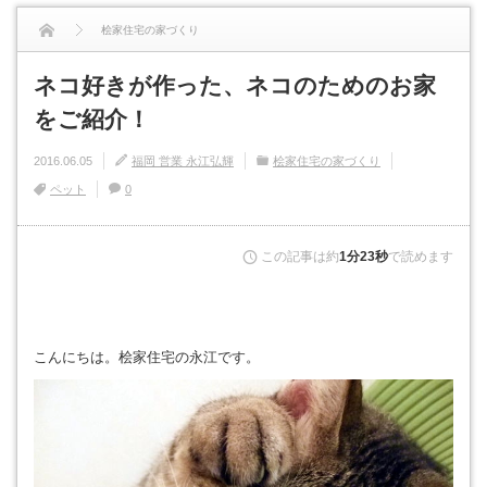
桧家住宅の家づくり
ネコ好きが作った、ネコのためのお家をご紹介！
ネコ好きが作った、ネコのためのお家
をご紹介！
2016.06.05
福岡 営業 永江弘輝
桧家住宅の家づくり
ペット
0
この記事は約
1分23秒
で読めます
こんにちは。桧家住宅の永江です。