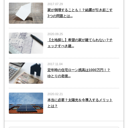
2017.07.29
家が倒壊することも！？結露が引き起こす
3つの問題とは...
2020.09.25
【土地探し】希望の家が建てられない？チ
ェックすべき建...
2017.11.04
定年時の住宅ローン残高は1000万円！？
ゆとりの老後...
2020.02.21
本当に必要？太陽光を今導入するメリット
とは？