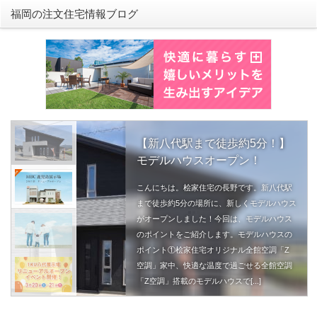
福岡の注文住宅情報ブログ
【新八代駅まで徒歩約5分！】
モデルハウスオープン！
こんにちは。桧家住宅の長野です。新八代駅
まで徒歩約5分の場所に、新しくモデルハウス
がオープンしました！今回は、モデルハウス
のポイントをご紹介します。モデルハウスの
ポイント①桧家住宅オリジナル全館空調「Z
空調」家中、快適な温度で過ごせる全館空調
「Z空調」搭載のモデルハウスで[...]
続きを読む