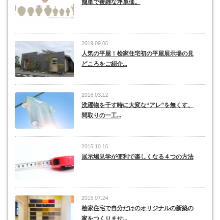
簡単で複雑な坪単価。
2019.09.06
人気の平屋！桧家住宅初の平屋展示場の見
どころをご紹介...
2016.03.12
洗濯物を干す時に大変な“アレ”を無くす、
間取りの一工...
2015.10.16
展示場見学が便利で楽しくなる４つの方法
2015.07.24
桧家住宅で自分だけのオリジナルの新築の
家をつくりませ...