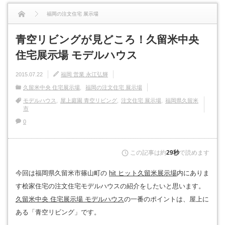
福岡の注文住宅 展示場
青空リビングが見どころ！久留米中央
青空リビングが見どころ！久留米中央 住宅展示場 モデルハウス...
住宅展示場 モデルハウス
2015.07.22
福岡 営業 永江弘輝
久留米中央 住宅展示場
福岡の注文住宅 展示場
モデルハウス
屋上庭園 青空リビング
注文住宅 展示場
福岡県久留米
市
0
この記事は約
29秒
で読めます
今回は福岡県久留米市篠山町の
hit ヒット久留米展示場
内にありま
す桧家住宅の注文住宅モデルハウスの紹介をしたいと思います。
久留米中央 住宅展示場 モデルハウス
の一番のポイントは、屋上に
ある「青空リビング」です。