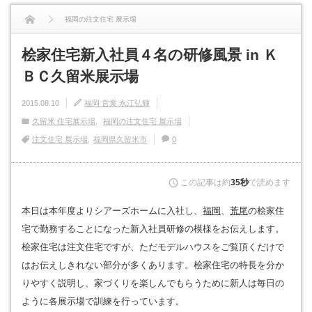
福岡の注文住宅 展示場
桧家住宅新入社員４名の研修風景 in ＫＢＣ久留米展示場
桧家住宅新入社員４名の研修風景 in Ｋ
ＢＣ久留米展示場
2015.08.10
福岡 営業 永江弘輝
久留米 住宅展示場
福岡の注文住宅 展示場
注文住宅 展示場
福岡県久留米市
0
この記事は約
35秒
で読めます
本日は本年度よりシアーズホームに入社し、
福岡
、
荒尾
の桧家住
宅で勤務することになった新入社員研修の模様をお伝えします。
桧家住宅は注文住宅ですが、ただモデルハウスをご覧頂くだけで
はお伝えしきれない部分が多くあります。桧家住宅の特長を分か
りやすく説明し、家づくりを楽しんでもらうために新人は毎日の
ように各展示場で訓練を行っています。