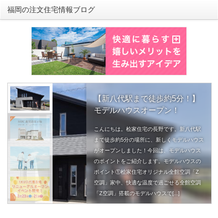
福岡の注文住宅情報ブログ
【新八代駅まで徒歩約5分！】
モデルハウスオープン！
こんにちは。桧家住宅の長野です。新八代駅
まで徒歩約5分の場所に、新しくモデルハウス
がオープンしました！今回は、モデルハウス
のポイントをご紹介します。モデルハウスの
ポイント①桧家住宅オリジナル全館空調「Z
空調」家中、快適な温度で過ごせる全館空調
「Z空調」搭載のモデルハウスで[...]
続きを読む