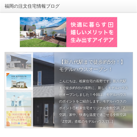
福岡の注文住宅情報ブログ
【新八代駅まで徒歩約5分！】
モデルハウスオープン！
こんにちは。桧家住宅の長野です。新八代駅
まで徒歩約5分の場所に、新しくモデルハウス
がオープンしました！今回は、モデルハウス
のポイントをご紹介します。モデルハウスの
ポイント①桧家住宅オリジナル全館空調「Z
空調」家中、快適な温度で過ごせる全館空調
「Z空調」搭載のモデルハウスで[...]
続きを読む