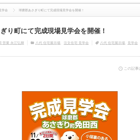
続きを読む
見学会
球磨郡あさぎり町にて完成現場見学会を開催！
さぎり町にて完成現場見学会を開催！
岡 営業 永江弘輝
八代 住宅展示場
注文住宅 見学会
八代 住宅展示場
見学会
この記事