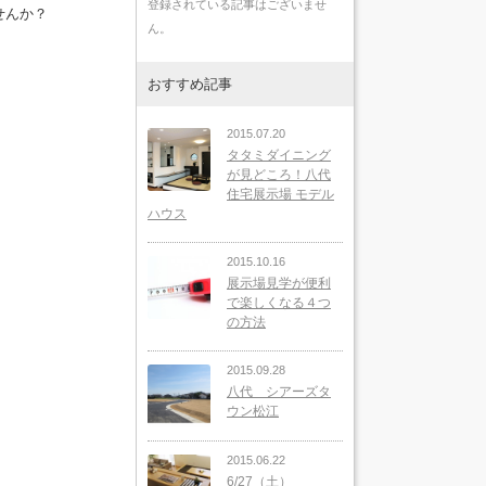
登録されている記事はございませ
せんか？
ん。
おすすめ記事
2015.07.20
タタミダイニング
が見どころ！八代
住宅展示場 モデル
ハウス
2015.10.16
展示場見学が便利
で楽しくなる４つ
の方法
2015.09.28
八代 シアーズタ
ウン松江
2015.06.22
6/27（土）