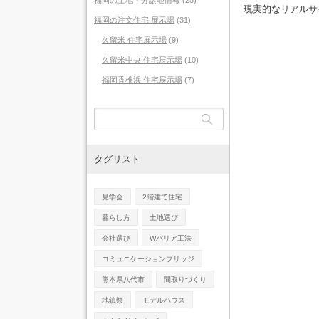
福岡の土地・分譲地情報
(25)
現実的なリアルサ
福岡の注文住宅 展示場
(31)
久留米 住宅展示場
(9)
久留米中央 住宅展示場
(10)
福岡香椎浜 住宅展示場
(7)
タグリスト
見学会
2階建て住宅
暮らし方
土地選び
会社選び
Wバリア工法
コミュニケーションブリッジ
熊本県八代市
間取りづくり
地鎮祭
モデルハウス