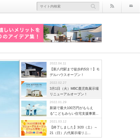
rss
2022.04.11
島展示
【新八代駅まで徒歩約5分！】モ
デルハウスオープン！
！
2022.02.27
3月1日（火）MBC鹿児島展示場
月1日
こんにちは。桧家住宅の長野です。新八代駅
こんにちは。桧家住宅の長野です。桧家住宅
こんにちは！桧家住宅永江です！キッチンっ
リニューアルオープン！
ーアルオー
まで徒歩約5分の場所に、新しくモデルハウス
の新築注文住宅を、現実的な広さでご覧いた
て一日の中で、長時間滞在する場所ですよ
こんにちは。桧家住宅の長野です。突然です
こんにちは。桧家住宅の長野です。3月に入っ
こんにちは。桧家住宅の長野です。桧家住宅
2022.01.29
示場の詳
がオープンしました！今回は、モデルハウス
だける完成見学会を熊本市南区富合町にて開
ね。ちょっとした使い勝手の悪さがストレス
が、「こどもみらい住宅支援事業」という施
て、暖かい日が増えてきましたね。お出かけ
の注文住宅を、現実的な広さでご覧いただけ
新築で最大100万円がもらえ
介しま
のポイントをご紹介します。モデルハウスの
催します。■完成見学会って？その名の通
の原因になっているかもしれません...!あるお
策を、ご存じですか？簡単に説明すると、
しやすくなったこの季節に、桧家住宅八代展
る完成見学会を八代市中片町にて開催しま
る”こどもみらい住宅支援事業...
てどこにあ
ポイント①桧家住宅オリジナル全館空調「Z
り、オーナー様が建てた家を見学するもの。
客様は「賃貸では、作業スペースが少なく料
「子育て世帯や若者夫婦世帯の新築住宅取得
示場では、リニューアルオープンイベントを
す。今回は、ミニイベントも同時開催しま
2021.03.12
は、市営バ
空調」家中、快適な温度で過ごせる全館空調
実際に、完成した新築住宅を見ることができ
理が非常にしにくい」という風におっしゃっ
を支援する」事業のことです。こどもみらい
開催します！先着順の来場特典もご用意し、
す。ぜひお子さまと一緒に遊びにきてくださ
【終了しました】3/20（土）～
「Z空調」搭載のモデルハウスで[...]
るので、よ[...]
ていました。作業スペー[...]
住宅支援事業事務局のホームページによる
子どもから大人まで楽しめる内容となってい
いね。完成見学会って？[...]
21（日）八代展示場リニ...
と、子育て支援及び2050年カー[...]
ます。[...]