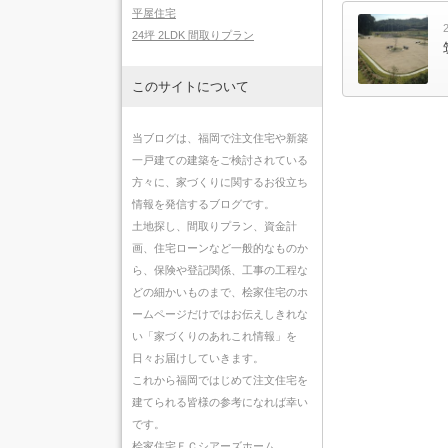
平屋住宅
24坪 2LDK 間取りプラン
このサイトについて
当ブログは、福岡で注文住宅や新築
一戸建ての建築をご検討されている
方々に、家づくりに関するお役立ち
情報を発信するブログです。
土地探し、間取りプラン、資金計
画、住宅ローンなど一般的なものか
ら、保険や登記関係、工事の工程な
どの細かいものまで、桧家住宅のホ
ームページだけではお伝えしきれな
い「家づくりのあれこれ情報」を
日々お届けしていきます。
これから福岡ではじめて注文住宅を
建てられる皆様の参考になれば幸い
です。
桧家住宅ＦＣシアーズホーム