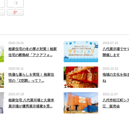
tter
Facebook
Google Plus
2020.10.01
2018.07.19
桧家住宅の冬の寒さ対策！桧家
八代展示場でサ
住宅の断熱材「アクアフォ...
開催します
2020.06.11
2015.10.10
快適な暮らしを実現！ 桧家住
地域の文化を知
宅の「Z空調」って？...
ね
2015.07.29
2015.11.07
桧家住宅 八代展示場と久留米
八代市松江町シ
展示場が優秀展示場賞を受...
江 販売会