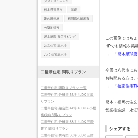
タタミダイニング
熊本県荒尾市
基礎
泡の断熱材
福岡県久留米市
分譲地情報
屋上庭園 青空リビング
この画像ではちょ
注文住宅 展示場
HPでも情報を掲
→
「熊本県球磨
八代 住宅展示場
今回は八代市にあ
二世帯住宅 間取りプラン
お時間ある方は、
→
「桧家住宅T
二世帯住宅 間取りプラン 一覧
二世帯住宅 分離型 38坪 4LDK 間取
りプラン
熊本・福岡の注文
二世帯住宅 融合型 44坪 4LDK＋小屋
営業推進課 永江
裏収納 間取りプラン
二世帯住宅 分離型 53坪 4LDK 三階
シェアする
建て 間取りプラン
二世帯住宅 共有型 58坪 5LDK 三階