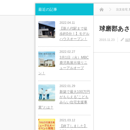
最近の記事
注文住宅 
2022.04.11
球磨郡あ
【新八代駅まで徒
歩約5分！】モデル
ハウスオープン！
2015.11.23
福
2022.02.27
3月1日（火）MBC
鹿児島展示場リニ
ューアルオープ
ン！
2022.01.29
新築で最大100万円
がもらえる”こども
みらい住宅支援事
業”とは？
2021.03.12
【終了しました】