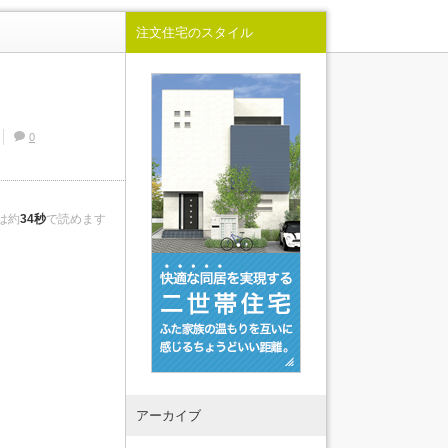
2021.02.20
続きを読む
続きを読む
続きを読む
続きを読む
【終了しました】八代市中片町
注文住宅のスタイル
続きを読む
続きを読む
で平屋実例見学会＆イベント
を...
2021.01.08
【終了しました】熊本市南区富
合町で完成見学会を開催！
2020.12.26
0
福岡で注文住宅を建てる時に必
見のキッチン情報４選
は約
34秒
で読めます
アーカイブ