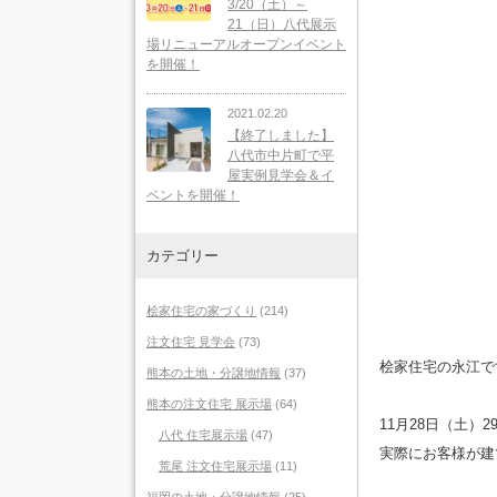
3/20（土）～
21（日）八代展示
場リニューアルオープンイベント
を開催！
2021.02.20
【終了しました】
八代市中片町で平
屋実例見学会＆イ
ベントを開催！
カテゴリー
桧家住宅の家づくり
(214)
注文住宅 見学会
(73)
桧家住宅の永江で
熊本の土地・分譲地情報
(37)
熊本の注文住宅 展示場
(64)
11月28日（土
八代 住宅展示場
(47)
実際にお客様が建
荒尾 注文住宅展示場
(11)