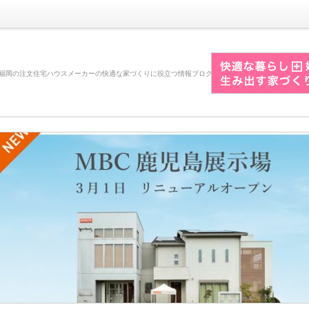
福岡の注文住宅ハウスメーカーの快適な家づくりに役立つ情報ブログ
3月1日（火）MBC鹿児
場リニューアルオープン
こんにちは。桧家住宅の長野です。3
（火）MBC鹿児島展示場がリニュ
プンいたします！今回は、鹿児島展
細とモデルハウスのポイントをご紹
す。桧家住宅MBC鹿児島展示場っ
るの？桧家住宅MBC鹿児島展示場
ス、鹿児島交通バス「KKB前[...]