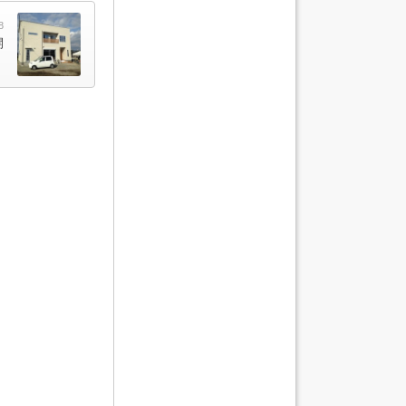
8
開
！