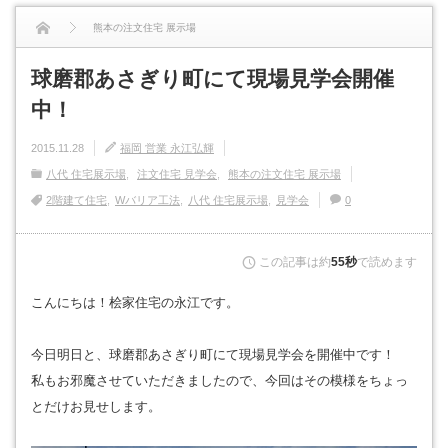
熊本の注文住宅 展示場
球磨郡あさぎり町にて現場見学会開催中！
球磨郡あさぎり町にて現場見学会開催
中！
2015.11.28
福岡 営業 永江弘輝
八代 住宅展示場
注文住宅 見学会
熊本の注文住宅 展示場
2階建て住宅
Wバリア工法
八代 住宅展示場
見学会
0
この記事は約
55秒
で読めます
こんにちは！桧家住宅の永江です。
今日明日と、球磨郡あさぎり町にて現場見学会を開催中です！
私もお邪魔させていただきましたので、今回はその模様をちょっ
とだけお見せします。