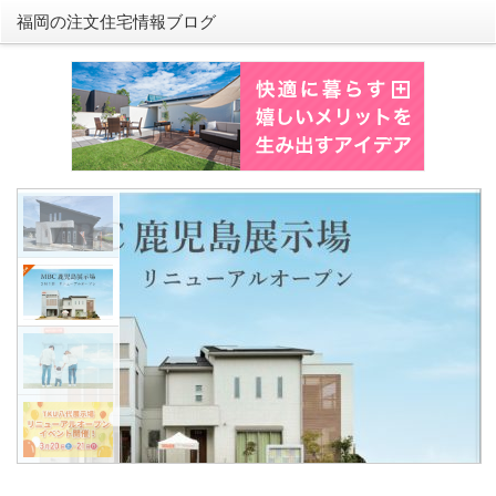
福岡の注文住宅情報ブログ
3月1日（火）MBC鹿児島
場リニューアルオープン
こんにちは。桧家住宅の長野です。3
（火）MBC鹿児島展示場がリニュー
プンいたします！今回は、鹿児島展示
細とモデルハウスのポイントをご紹介
す。桧家住宅MBC鹿児島展示場って
るの？桧家住宅MBC鹿児島展示場は
ス、鹿児島交通バス「KKB前[...]
続きを読む