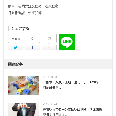
熊本・福岡の注文住宅 桧家住宅
営業推進課 永江弘輝
シェアする
0
Tweets
Twitter
Facebook
Google Plus
関連記事
2017.01.28
『熊本・八代・土地 週刊千丁 1/28号
収納は量じ...
2017.06.24
売電収入でローン支払いは危険！？太陽光
発電を採用する...