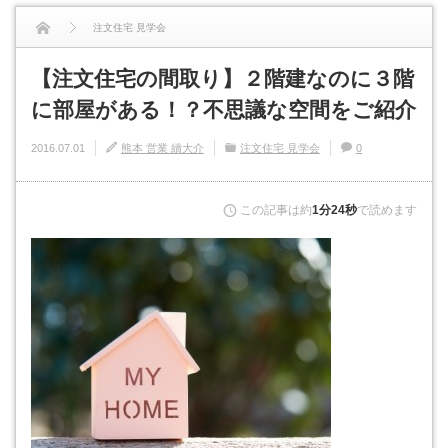
注文住宅 見学会
【注文住宅の間取り】２階建なのに３階
【注文住宅の間取り】２階建なのに３階に部屋がある！？不思議な...
に部屋がある！？不思議な空間をご紹介
2016.07.01
熊本 営業 續大介
注文住宅 見学会
0
この記事は約
1分24秒
で読めます