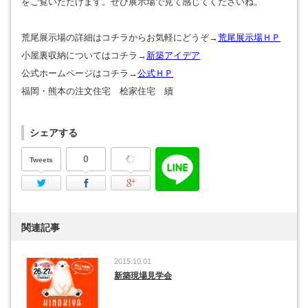
をご覧いただけます。せひ展示場で見て感じてくださいね。
荒尾展示場の詳細はコチラからお気軽にどうぞ→
荒尾展示場ＨＰ
小屋裏収納についてはコチラ→
新築アイデア
公式ホームページはコチラ→
公式ＨＰ
福岡・熊本の注文住宅 桧家住宅 續
シェアする
0
Tweets
Twitter
Facebook
Google Plus
関連記事
2015.10.01
新築現場見学会