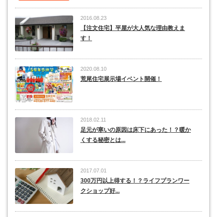
2016.08.23
【注文住宅】平屋が大人気な理由教えま
す！
2020.08.10
荒尾住宅展示場イベント開催！
2018.02.11
足元が寒いの原因は床下にあった！？暖か
くする秘密とは...
2017.07.01
300万円以上得する！？ライフプランワー
クショップ好...