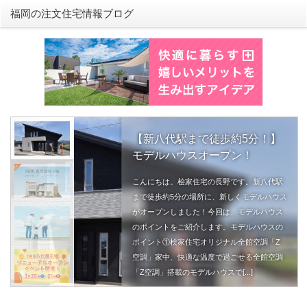
福岡の注文住宅情報ブログ
【新八代駅まで徒歩約5分！】
モデルハウスオープン！
こんにちは。桧家住宅の長野です。新八代駅
まで徒歩約5分の場所に、新しくモデルハウス
がオープンしました！今回は、モデルハウス
のポイントをご紹介します。モデルハウスの
ポイント①桧家住宅オリジナル全館空調「Z
空調」家中、快適な温度で過ごせる全館空調
「Z空調」搭載のモデルハウスで[...]
続きを読む