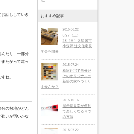
ん。
てお話ししていき
おすすめ記事
2015.06.22
6/27（土）
28（日）久留米市
小森野 注文住宅見
学会を開催
沈んだり、一部分
がまたがって建っ
2015.07.24
桧家住宅で自分だ
けのオリジナルの
ですね。
新築の家をつくり
ませんか？
2015.10.16
展示場見学が便利
自分の敷地がどん
で楽しくなる４つ
が強いか弱いかな
の方法
2015.07.22