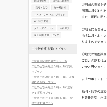
分譲地情報
福岡県久留米市
①周囲の環境をチ
2階建て住宅
泡の断熱材
周囲に川や池があ
コミュニケーションブリッジ
また、周囲に田ん
Wバリア工法
タタミダイニング
会社選び
②地名にも着目し
地名に川・池・沢
屋上庭園 青空リビング
りますのでチェッ
二世帯住宅 間取りプラン
③地元の地盤調査
ご自分の敷地付近
二世帯住宅 間取りプラン 一覧
いかと思います。
二世帯住宅 分離型 38坪 4LDK 間取
りプラン
二世帯住宅 融合型 44坪 4LDK＋小屋
以上のポイントに
裏収納 間取りプラン
二世帯住宅 分離型 53坪 4LDK 三階
福岡・熊本の注文
建て 間取りプラン
営業推進課 永江
二世帯住宅 共有型 58坪 5LDK 三階
建て 間取りプラン