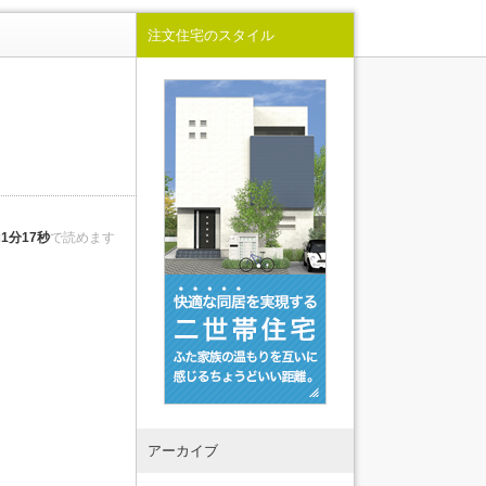
2021.02.20
続きを読む
続きを読む
続きを読む
続きを読む
【終了しました】八代市中片町
注文住宅のスタイル
続きを読む
続きを読む
で平屋実例見学会＆イベント
を...
2021.01.08
【終了しました】熊本市南区富
合町で完成見学会を開催！
2020.12.26
福岡で注文住宅を建てる時に必
見のキッチン情報４選
約
1分17秒
で読めます
アーカイブ