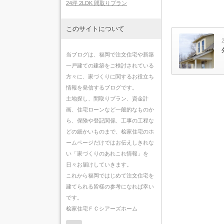
24坪 2LDK 間取りプラン
このサイトについて
当ブログは、福岡で注文住宅や新築
一戸建ての建築をご検討されている
方々に、家づくりに関するお役立ち
情報を発信するブログです。
土地探し、間取りプラン、資金計
画、住宅ローンなど一般的なものか
ら、保険や登記関係、工事の工程な
どの細かいものまで、桧家住宅のホ
ームページだけではお伝えしきれな
い「家づくりのあれこれ情報」を
日々お届けしていきます。
これから福岡ではじめて注文住宅を
建てられる皆様の参考になれば幸い
です。
桧家住宅ＦＣシアーズホーム
Contact