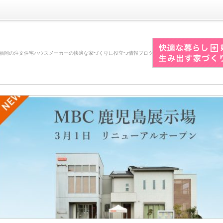
福岡の注文住宅ハウスメーカーの快適な家づくりに役立つ情報ブログ
3月1日（火）MBC鹿児
場リニューアルオープン
こんにちは。桧家住宅の長野です。3
（火）MBC鹿児島展示場がリニュ
プンいたします！今回は、鹿児島展
細とモデルハウスのポイントをご紹
す。桧家住宅MBC鹿児島展示場っ
るの？桧家住宅MBC鹿児島展示場
ス、鹿児島交通バス「KKB前[...]