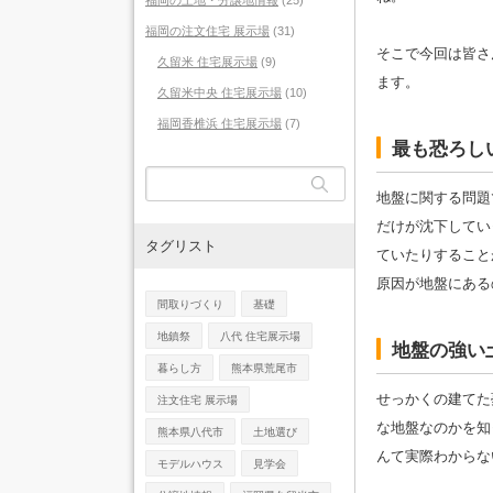
福岡の土地・分譲地情報
(25)
福岡の注文住宅 展示場
(31)
そこで今回は皆さ
久留米 住宅展示場
(9)
ます。
久留米中央 住宅展示場
(10)
福岡香椎浜 住宅展示場
(7)
最も恐ろし
地盤に関する問題
だけが沈下してい
タグリスト
ていたりすること
原因が地盤にある
間取りづくり
基礎
地鎮祭
八代 住宅展示場
地盤の強い
暮らし方
熊本県荒尾市
せっかくの建てた
注文住宅 展示場
な地盤なのかを知
熊本県八代市
土地選び
んて実際わからな
モデルハウス
見学会