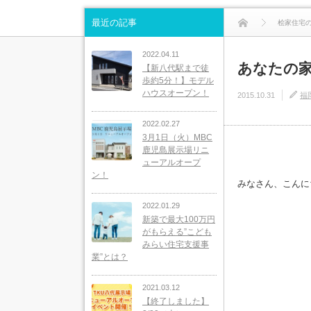
最近の記事
桧家住宅
2022.04.11
あなたの
【新八代駅まで徒
歩約5分！】モデル
ハウスオープン！
2015.10.31
福
2022.02.27
3月1日（火）MBC
鹿児島展示場リニ
ューアルオープ
ン！
みなさん、こんに
2022.01.29
新築で最大100万円
がもらえる”こども
みらい住宅支援事
業”とは？
2021.03.12
【終了しました】