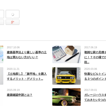
tter
Facebook
Google Plus
2017.10.06
2017.06.19
建築基準法より厳しい基準の土
複雑な家の見積
地は買わない方がいい？
に！？その場で
段...
2020.11.21
2020.03.06
【土地探し】「旗竿地」を購入
快適なビルトイ
するメリット・デメリット...
る３つのポイン
2015.09.19
2017.09.01
建築確認申請とは？
ガレージハウス
ておきたい5つのポ