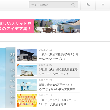
rss
2022.04.11
島展示
【新八代駅まで徒歩約5分！】モ
デルハウスオープン！
！
2022.02.27
3月1日（火）MBC鹿児島展示場
月1日
こんにちは。桧家住宅の長野です。新八代駅
こんにちは。桧家住宅の長野です。桧家住宅
こんにちは！桧家住宅永江です！キッチンっ
リニューアルオープン！
ーアルオー
まで徒歩約5分の場所に、新しくモデルハウス
の新築注文住宅を、現実的な広さでご覧いた
て一日の中で、長時間滞在する場所ですよ
こんにちは。桧家住宅の長野です。突然です
こんにちは。桧家住宅の長野です。3月に入っ
こんにちは。桧家住宅の長野です。桧家住宅
2022.01.29
示場の詳
がオープンしました！今回は、モデルハウス
だける完成見学会を熊本市南区富合町にて開
ね。ちょっとした使い勝手の悪さがストレス
が、「こどもみらい住宅支援事業」という施
て、暖かい日が増えてきましたね。お出かけ
の注文住宅を、現実的な広さでご覧いただけ
新築で最大100万円がもらえ
介しま
のポイントをご紹介します。モデルハウスの
催します。■完成見学会って？その名の通
の原因になっているかもしれません...!あるお
策を、ご存じですか？簡単に説明すると、
しやすくなったこの季節に、桧家住宅八代展
る完成見学会を八代市中片町にて開催しま
る”こどもみらい住宅支援事業...
てどこにあ
ポイント①桧家住宅オリジナル全館空調「Z
り、オーナー様が建てた家を見学するもの。
客様は「賃貸では、作業スペースが少なく料
「子育て世帯や若者夫婦世帯の新築住宅取得
示場では、リニューアルオープンイベントを
す。今回は、ミニイベントも同時開催しま
2021.03.12
は、市営バ
空調」家中、快適な温度で過ごせる全館空調
実際に、完成した新築住宅を見ることができ
理が非常にしにくい」という風におっしゃっ
を支援する」事業のことです。こどもみらい
開催します！先着順の来場特典もご用意し、
す。ぜひお子さまと一緒に遊びにきてくださ
【終了しました】3/20（土）～
「Z空調」搭載のモデルハウスで[...]
るので、よ[...]
ていました。作業スペー[...]
住宅支援事業事務局のホームページによる
子どもから大人まで楽しめる内容となってい
いね。完成見学会って？[...]
21（日）八代展示場リニ...
と、子育て支援及び2050年カー[...]
ます。[...]