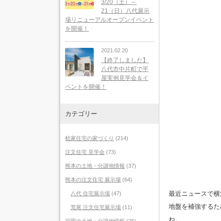
3/20（土）～
21（日）八代展示
場リニューアルオープンイベント
を開催！
2021.02.20
【終了しました】
八代市中片町で平
屋実例見学会＆イ
ベントを開催！
カテゴリー
桧家住宅の家づくり
(214)
注文住宅 見学会
(73)
熊本の土地・分譲地情報
(37)
熊本の注文住宅 展示場
(64)
最近ニュースで横
八代 住宅展示場
(47)
地盤を補強するた
荒尾 注文住宅展示場
(11)
ね。